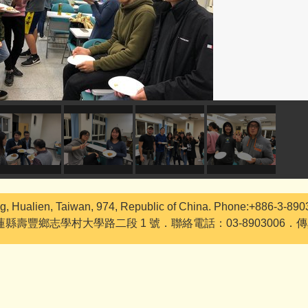
g, Hualien, Taiwan, 974, Republic of China. Phone:+886-3-89
花蓮縣壽豐鄉志學村大學路二段 1 號．聯絡電話：03-8903006．傳真：