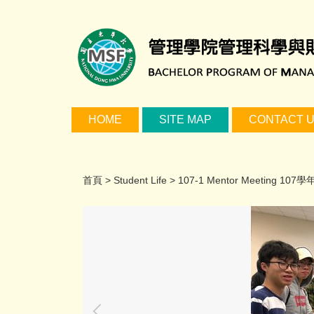
跳
到
主
要
內
容
區
HOME
SITE MAP
CONTACT 
首頁
>
Student Life
>
107-1 Mentor Meeting 10