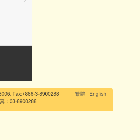
03006. Fax:+886-3-8900288
繁體
English
03-8900288