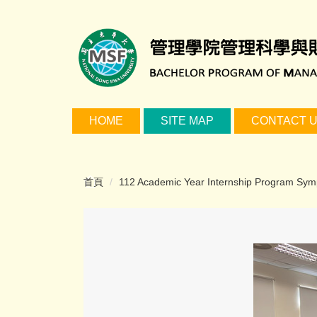
跳
到
主
要
內
容
區
HOME
SITE MAP
CONTACT 
首頁
112 Academic Year Internship Progra