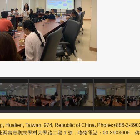
g, Hualien, Taiwan, 974, Republic of China. Phone:+886-3-89
花蓮縣壽豐鄉志學村大學路二段 1 號．聯絡電話：03-8903006．傳真：