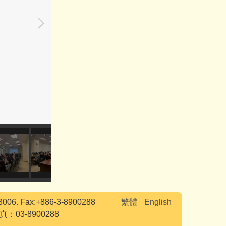
03006. Fax:+886-3-8900288
繁體
English
03-8900288